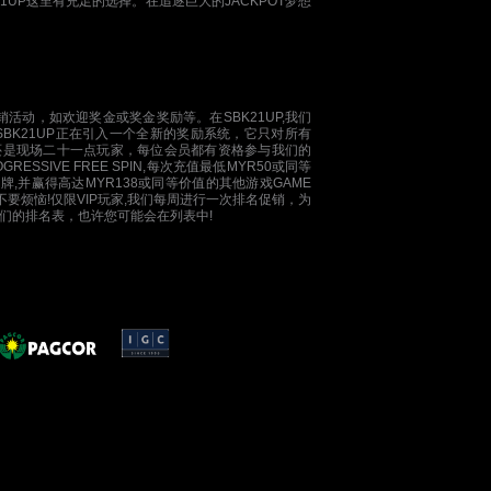
1UP这里有充足的选择。在追逐巨大的JACKPOT梦想
活动，如欢迎奖金或奖金奖励等。在SBK21UP,我们
,SBK21UP正在引入一个全新的奖励系统，它只对所有
家还是现场二十一点玩家，每位会员都有资格参与我们的
RESSIVE FREE SPIN,每次充值最低MYR50或同等
,并赢得高达MYR138或同等价值的其他游戏GAME
?不要烦恼!仅限VIP玩家,我们每周进行一次排名促销，为
们的排名表，也许您可​​能会在列表中!