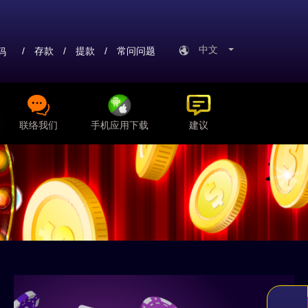
中文
/
存款
/
提款
/
常问问题
码
联络我们
手机应用下载
建议