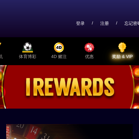
/
/
登录
注册
忘记密
机
体育博彩
4D 赌注
优惠
奖励 & VIP