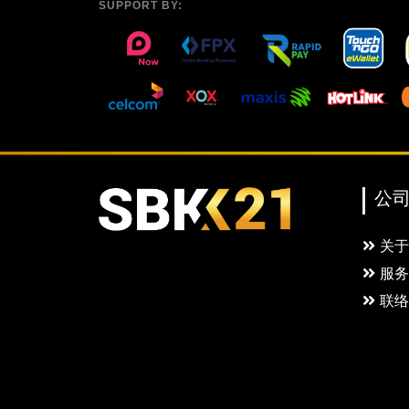
SUPPORT BY:
公
关
服
联