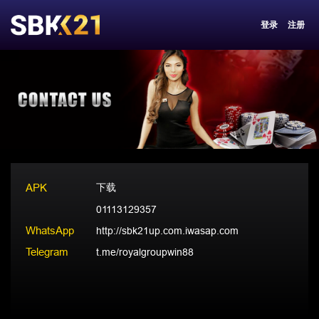
登录
注册
APK
下载
01113129357
WhatsApp
http://sbk21up.com.iwasap.com
Telegram
t.me/royalgroupwin88