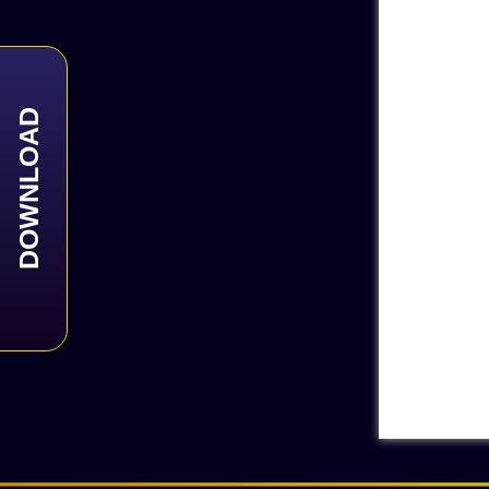
DOWNLOAD