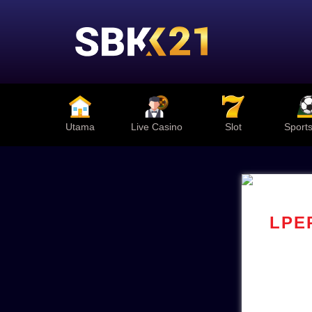
Utama
Live Casino
Slot
Sport
LPE