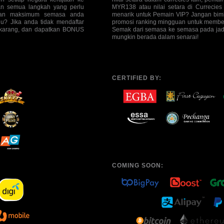
an semua langkah yang perlu
MYR138 atau nilai setara di Currecie
ngan maksimum semasa anda
menarik untuk Pemain VIP? Jangan bimb
u? Jika anda tidak mendaftar
promosi ranking mingguan untuk memb
ekarang, dan dapatkan BONUS
Semak dari semasa ke semasa pada jadu
mungkin berada dalam senarai!
CERTIFIED BY:
COMING SOON: