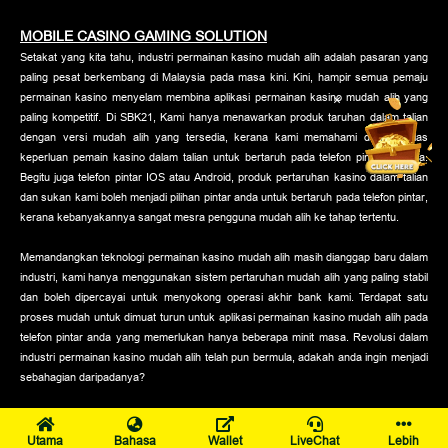
MOBILE CASINO GAMING SOLUTION
Setakat yang kita tahu, industri permainan kasino mudah alih adalah pasaran yang
paling pesat berkembang di Malaysia pada masa kini. Kini, hampir semua pemaju
permainan kasino menyelam membina aplikasi permainan kasino mudah alih yang
×
paling kompetitif. Di SBK21, Kami hanya menawarkan produk taruhan dalam talian
dengan versi mudah alih yang tersedia, kerana kami memahami dengan jelas
keperluan pemain kasino dalam talian untuk bertaruh pada telefon pintar mereka.
Begitu juga telefon pintar IOS atau Android, produk pertaruhan kasino dalam talian
dan sukan kami boleh menjadi pilihan pintar anda untuk bertaruh pada telefon pintar,
kerana kebanyakannya sangat mesra pengguna mudah alih ke tahap tertentu.
Memandangkan teknologi permainan kasino mudah alih masih dianggap baru dalam
industri, kami hanya menggunakan sistem pertaruhan mudah alih yang paling stabil
dan boleh dipercayai untuk menyokong operasi akhir bank kami. Terdapat satu
proses mudah untuk dimuat turun untuk aplikasi permainan kasino mudah alih pada
telefon pintar anda yang memerlukan hanya beberapa minit masa. Revolusi dalam
industri permainan kasino mudah alih telah pun bermula, adakah anda ingin menjadi
sebahagian daripadanya?
Utama
Bahasa
Wallet
LiveChat
Lebih