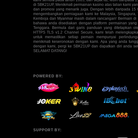
di SBK21UP, Menikmati permainan kasino atas talian kami 
dan promosi yang menarik juga. Dengan lebih daripada 15 
mengembangkan perniagaan kami ke Malaysia, Singapura, Th
Kemboja dan Myanmar masih dalam rancangan! Bermain di
bahawa anda disediakan dengan platform permainan yang pa
Tenggara. Bermula dari garis panduan yang ditetapkan ol
HTTPS TLS v1.2 Channel Secure, kami telah melengkapk
untuk memastikan setiap pemain mempunyai perlindu
menikmati keseronokan dengan kami. Apa yang anda tungg
dengan kami, pergi ke SBK21UP dan dapatkan diri anda s
SELAMAT DATANG!
POWERED BY:
SUPPORT BY: