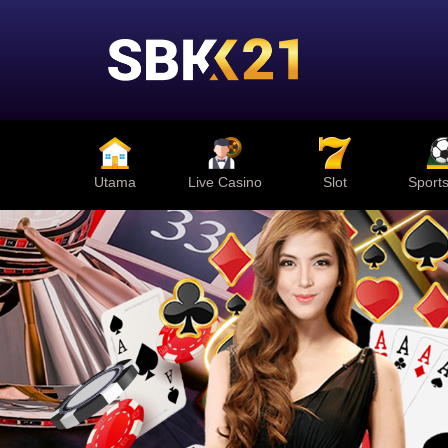
Utama
Live Casino
Slot
Sport