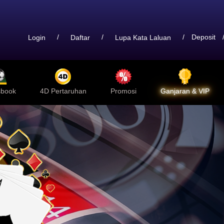
/
/
/
Deposit
Login
Daftar
Lupa Kata Laluan
sbook
4D Pertaruhan
Promosi
Ganjaran & VIP